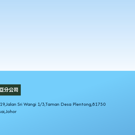
亞分公司
19,Jalan Sri Wangi 1/3,Taman Desa Plentong,81750
ai,Johor