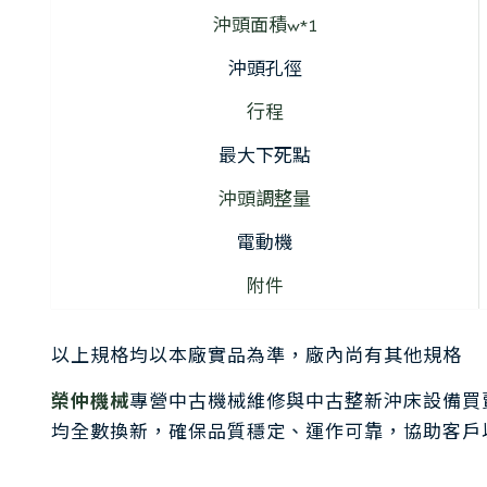
沖頭面積w*1
沖頭孔徑
行程
最大下死點
沖頭調整量
電動機
附件
以上規格均以本廠實品為準，廠內尚有其他規格
榮仲機械
專營中古機械維修與中古整新沖床設備買
均全數換新，確保品質穩定、運作可靠，協助客戶