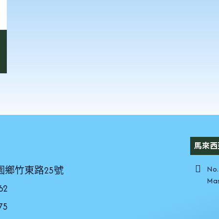
馬來西
No.
園鄉竹東路25號
Mas
62
75