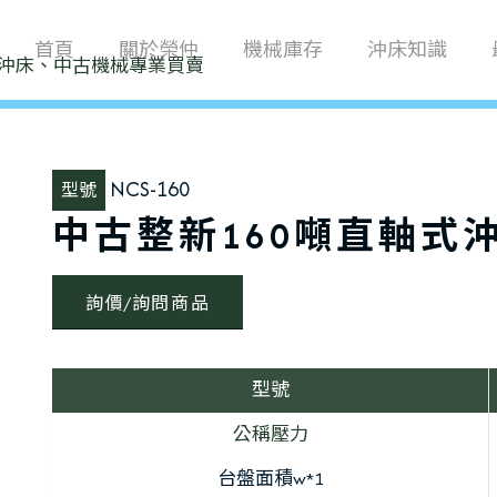
首頁
關於榮仲
機械庫存
沖床知識
NCS-160
型號
中古整新160噸直軸式
詢價/詢問商品
型號
公稱壓力
台盤面積w*1